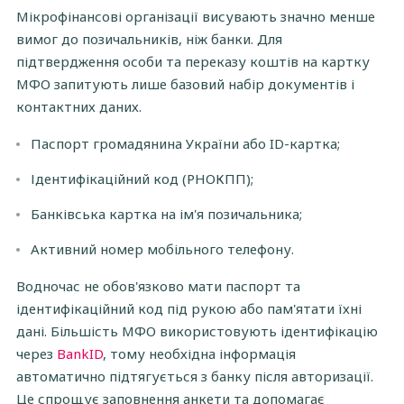
МФО?
Мікрофінансові організації висувають значно менше
вимог до позичальників, ніж банки. Для
Додаткова перевірка заявки на кредит
підтвердження особи та переказу коштів на картку
Чи можна отримати кредит без паспорта або
МФО запитують лише базовий набір документів і
ІПН?
контактних даних.
Чи потрібна довідка про доходи?
Паспорт громадянина України або ID-картка;
Ідентифікаційний код (РНОКПП);
Чи потрібні поручителі для отримання кредиту
у МФО?
Банківська картка на ім'я позичальника;
Активний номер мобільного телефону.
Водночас не обов'язково мати паспорт та
ідентифікаційний код під рукою або пам'ятати їхні
дані. Більшість МФО використовують ідентифікацію
через
BankID
, тому необхідна інформація
автоматично підтягується з банку після авторизації.
Це спрощує заповнення анкети та допомагає