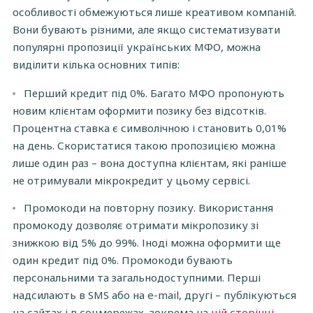
особливості обмежуються лише креативом компаній.
Вони бувають різними, але якщо систематизувати
популярні пропозиції українських МФО, можна
виділити кілька основних типів:
Перший кредит під 0%. Багато МФО пропонують
новим клієнтам оформити позику без відсотків.
Процентна ставка є символічною і становить 0,01%
на день. Скористатися такою пропозицією можна
лише один раз – вона доступна клієнтам, які раніше
не отримували мікрокредит у цьому сервісі.
Промокоди на повторну позику. Використання
промокоду дозволяє отримати мікропозику зі
знижкою від 5% до 99%. Іноді можна оформити ще
один кредит під 0%. Промокоди бувають
персональними та загальнодоступними. Перші
надсилають в SMS або на e-mail, другі – публікуються
на сайтах і в соцмережах, зокрема на
цій сторінці
.