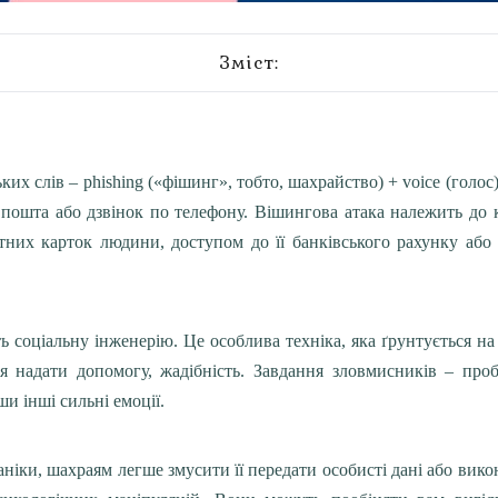
Зміст:
х слів – phishing («фішинг», тобто, шахрайство) + voice (голос)
пошта або дзвінок по телефону. Вішингова атака належить до к
тних карток людини, доступом до її банківського рахунку або
і шахраям?
ь соціальну інженерію. Це особлива техніка, яка ґрунтується н
я надати допомогу, жадібність. Завдання зловмисників – проб
ши інші сильні емоції.
аніки, шахраям легше змусити її передати особисті дані або вик