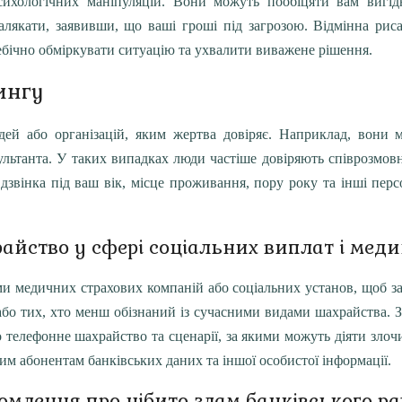
сихологічних маніпуляцій. Вони можуть пообіцяти вам вигід
якати, заявивши, що ваші гроші під загрозою. Відмінна риса
себічно обміркувати ситуацію та ухвалити виважене рішення.
ингу
дей або організацій, яким жертва довіряє. Наприклад, вони 
сультанта. У таких випадках люди частіше довіряють співрозмов
звінка під ваш вік, місце проживання, пору року та інші перс
айство у сфері соціальних виплат і мед
и медичних страхових компаній або соціальних установ, щоб з
бо тих, хто менш обізнаний із сучасними видами шахрайства. За
о телефонне шахрайство та сценарії, за якими можуть діяти зло
м абонентам банківських даних та іншої особистої інформації.
омлення про нібито злам банківського р