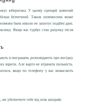
жує кібератака. У цьому сценарії зазвичай
 більш безпечний. Також зловмисник може
озмови банк ніколи не запитує подібні дані.
иклику. Якщо вас турбує стан рахунку після
ть
ають із виграшем, розповідають про вигідну
их вірити. Але варто не втрачати пильність.
житися, якщо по телефону у вас вимагають
ви убезпечите себе від атак шахраїв: