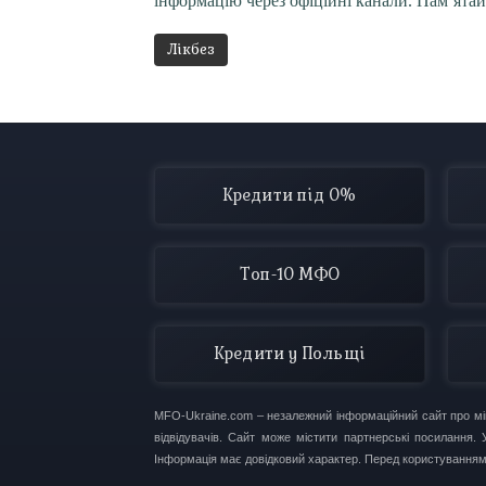
інформацію через офіційні канали. Пам’ятай
Лікбез
Кредити під 0%
Топ-10 МФО
Кредити у Польщі
MFO-Ukraine.com – незалежний інформаційний сайт про мікр
відвідувачів. Сайт може містити партнерські посилання
Інформація має довідковий характер. Перед користування