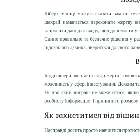
Кіберзлочинці можуть сказати вам по теле
шахрай намагається переконати жертву в
запросити дані для входу, щоб допомогти у 
Єдине правильне та безпечне рішення у раз
підозрілого дзвінка, зверніться до свого бан
В
Іноді вішери звертаються до жертв із якою
можливість у сфері інвестування. Деяким та
Ні про який виграш не може йтися, якщо 
особисту інформацію, і припинити розмову.
Як захиститися від вішин
Насправді досить просто навчитися протисто