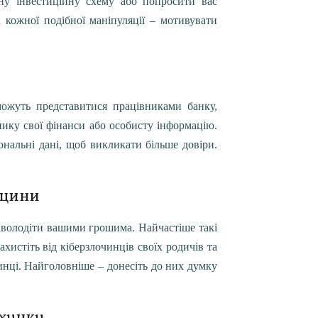
ну інвестиційну схему або попросити вас
 кожної подібної маніпуляції – мотивувати
можуть представитися працівниками банку,
нику свої фінанси або особисту інформацію.
ональні дані, щоб викликати більше довіри.
ицини
аволодіти вашими грошима. Найчастіше такі
хистіть від кіберзлочинців своїх родичів та
чинці. Найголовніше – донесіть до них думку
ахунку