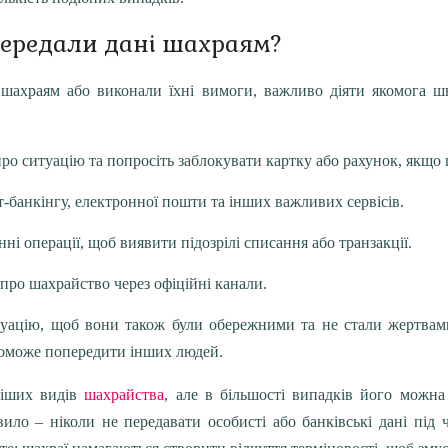
передали дані шахраям?
 шахраям або виконали їхні вимоги, важливо діяти якомога ш
про ситуацію та попросіть заблокувати картку або рахунок, якщо 
ет-банкінгу, електронної пошти та інших важливих сервісів.
нні операції, щоб виявити підозрілі списання або транзакції.
у про шахрайство через офіційні канали.
туацію, щоб вони також були обережними та не стали жертвами
поможе попередити інших людей.
ніших видів
шахрайства
, але в більшості випадків його можна
ило – ніколи не передавати особисті або банківські дані під 