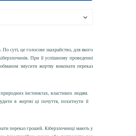
. По суті, це голосове шахрайство, для якого
іберзлочинів. При її успішному проведенні
 обманом змусити жертву виконати переказ
а природних інстинктах, властивих людям.
удити в жертві ці почуття, похитнути її
онати переказ грошей. Кіберзлочинці мають у