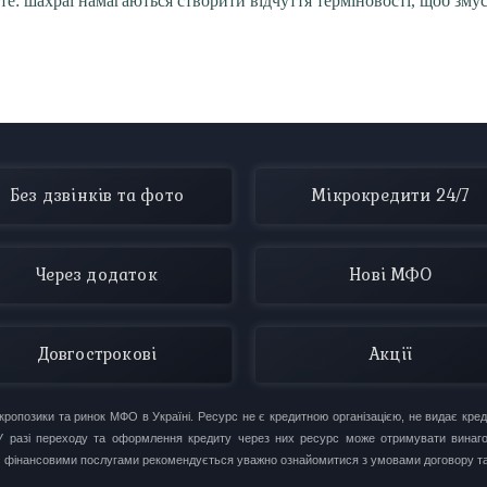
те: шахраї намагаються створити відчуття терміновості, щоб зму
Без дзвінків та фото
Мікрокредити 24/7
Через додаток
Нові МФО
Довгострокові
Акції
опозики та ринок МФО в Україні. Ресурс не є кредитною організацією, не видає креди
. У разі переходу та оформлення кредиту через них ресурс може отримувати вина
м фінансовими послугами рекомендується уважно ознайомитися з умовами договору та