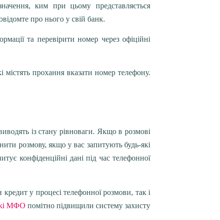
значення, ким при цьому представляється
відомте про нього у свій банк.
рмації та перевірити номер через офіційні
кі містять прохання вказати номер телефону.
водять із стану рівноваги. Якщо в розмові
инити розмову, якщо у вас запитують будь-які
апитує конфіденційні дані під час телефонної
кредит у процесі телефонної розмови, так і
ькі МФО
помітно підвищили систему захисту