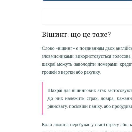
Що таке вішинг?
Вішинг: що це таке?
Популярні види вішингу
Слово «вішинг» є поєднанням двох англійськи
зловмисниками використовується голосова 
Як захиститися від вішингу?
шахраї можуть заволодіти номерами креди
Як виявити вішингову атаку?
грошей з картки або рахунку.
Що робити, якщо ви вже передали дан
Шахраї для вішингових атак застосовуют
До них належить страх, довіра, бажанн
рівновагу, посіявши паніку, або пробудив
Коли людина перебуває у стані стресу або п