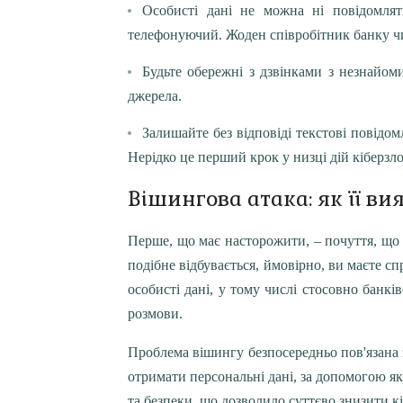
Особисті дані не можна ні повідомлят
телефонуючий. Жоден співробітник банку чи 
Будьте обережні з дзвінками з незнайом
джерела.
Залишайте без відповіді текстові повідом
Нерідко це перший крок у низці дій кіберзл
Вішингова атака: як її ви
Перше, що має насторожити, – почуття, що
подібне відбувається, ймовірно, ви маєте сп
особисті дані, у тому числі стосовно банків
розмови.
Проблема вішингу безпосередньо пов'язана 
отримати персональні дані, за допомогою я
та безпеки, що дозволило суттєво знизити кі