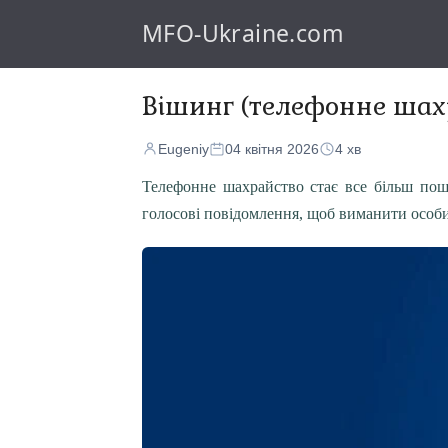
MFO-Ukraine.com
Вішинг (телефонне шахр
Eugeniy
04 квітня 2026
4 хв
Телефонне шахрайство стає все більш пош
голосові повідомлення, щоб виманити особис