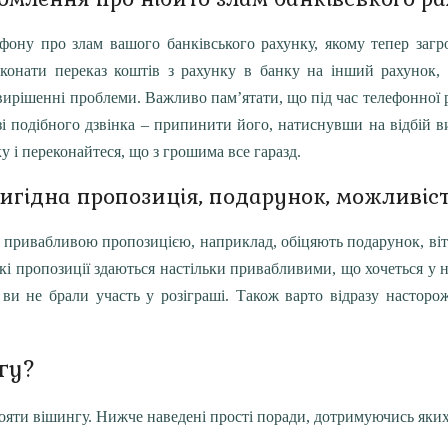
фону про злам вашого банківського рахунку, якому тепер загро
иконати переказ коштів з рахунку в банку на інший рахунок,
вирішенні проблеми. Важливо пам’ятати, що під час телефонної р
і подібного дзвінка – припинити його, натиснувши на відбій в
ку і переконайтеся, що з грошима все гаразд.
игідна пропозиція, подарунок, можливіс
сь привабливою пропозицією, наприклад, обіцяють подарунок, віт
кі пропозиції здаються настільки привабливими, що хочеться у н
ви не брали участь у розіграші. Також варто відразу насторо
гу?
яти вішингу. Нижче наведені прості поради, дотримуючись яких, 