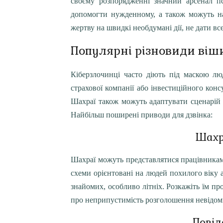
своєму розпорядженні значний арсенал п
допомогти нужденному, а також можуть нал
жертву на швидкі необдумані дії, не дати в
Популярні різновиди віш
Кіберзлочинці часто діють під маскою лю
страхової компанії або інвестиційного кон
Шахраї також можуть адаптувати сценарій д
Найбільш поширені приводи для дзвінка:
Шахр
Шахраї можуть представлятися працівникам
схеми орієнтовані на людей похилого віку а
знайомих, особливо літніх. Розкажіть їм пр
про неприпустимість розголошення невідоми
Повід