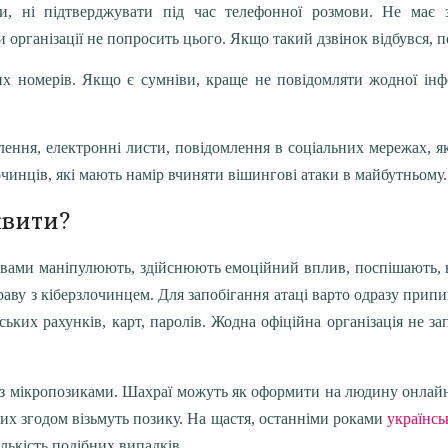
и, ні підтверджувати під час телефонної розмови. Не має 
організації не попросить цього. Якщо такий дзвінок відбувся, по
их номерів. Якщо є сумніви, краще не повідомляти жодної інфо
лення, електронні листи, повідомлення в соціальних мережах, я
очинців, які мають намір вчиняти вішингові атаки в майбутньому.
явити?
 вами маніпулюють, здійснюють емоційний вплив, поспішають, ви
раву з кіберзлочинцем. Для запобігання атаці варто одразу прип
ських рахунків, карт, паролів. Жодна офіційна організація не з
з мікропозиками. Шахраї можуть як оформити на людину онлайн 
ких згодом візьмуть позику. На щастя, останніми роками
українс
лькість подібних випадків.