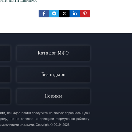
сити діяти швидко.
Каталог МФО
Без відмов
Новини
ти, не надає платні послуги та не збирає персональні дані
городу, що не впливає на принципи формування рейтингу.
 можливими ризиками. Copyright © 2019–2026.