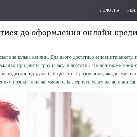
ГОЛОВНА
РЕЙ
атися до оформлення онлайн кред
ого за кілька хвилин. Для цього достатньо заповнити анкету, 
ажливо приділити трохи часу підготовці. Це допоможе уникн
е знаходиться під рукою. У цій статті розглянемо, які документ
нням позики та на які умови слід звернути увагу ще до підписан