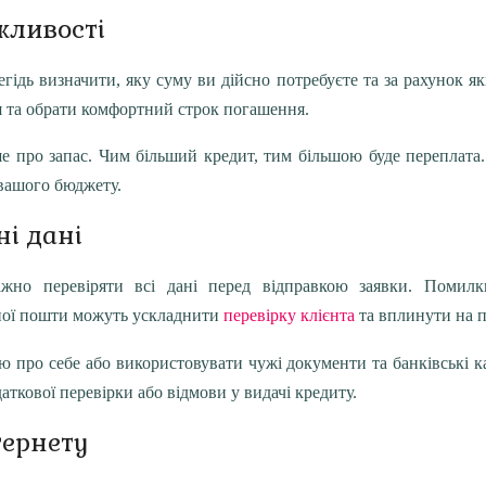
жливості
ідь визначити, яку суму ви дійсно потребуєте та за рахунок як
 та обрати комфортний строк погашення.
е про запас. Чим більший кредит, тим більшою буде переплата
 вашого бюджету.
і дані
жно перевіряти всі дані перед відправкою заявки. Помилк
нної пошти можуть ускладнити
перевірку клієнта
та вплинути на п
ю про себе або використовувати чужі документи та банківські к
ткової перевірки або відмови у видачі кредиту.
тернету