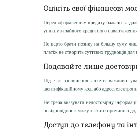
Оцініть свої фінансові мо
Перед оформленням кредиту бажано заздалег
уникнути зайвого кредитного навантаження
Не варто брати позику на більшу суму лиш
платіж не створить суттєвих труднощів для
Подавайте лише достовірн
Під час заповнення анкети важливо ува
ідентифікаційному коді або адресі електро
Не треба вказувати недостовірну інформаці
невідповідності можуть стати причиною дода
Доступ до телефону та ін