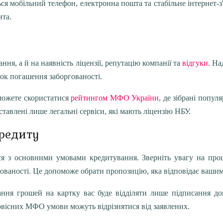
ся мобільний телефон, електронна пошта та стабільне інтернет
нта.
ня, а й на наявність ліцензії, репутацію компанії та
відгуки
. Н
док погашення заборгованості.
можете скористатися
рейтингом МФО України
, де зібрані попул
тавлені лише легальні сервіси, які мають ліцензію НБУ.
редиту
я з основними умовами кредитування. Зверніть увагу на проце
гованості. Це допоможе обрати пропозицію, яка відповідає ваши
ання грошей на картку вас буде відділяти лише підписання д
овісних МФО умови можуть відрізнятися від заявлених.