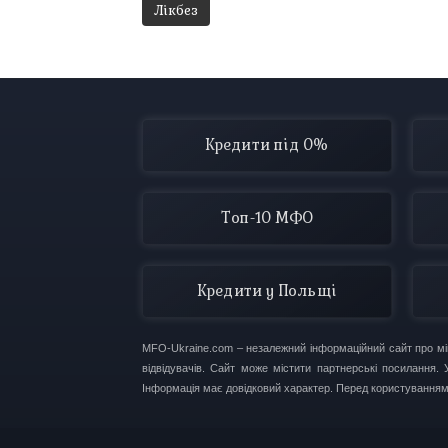
Лікбез
Кредити під 0%
Топ-10 МФО
Кредити у Польщі
MFO-Ukraine.com – незалежний інформаційний сайт про мікр
відвідувачів. Сайт може містити партнерські посилання
Інформація має довідковий характер. Перед користування