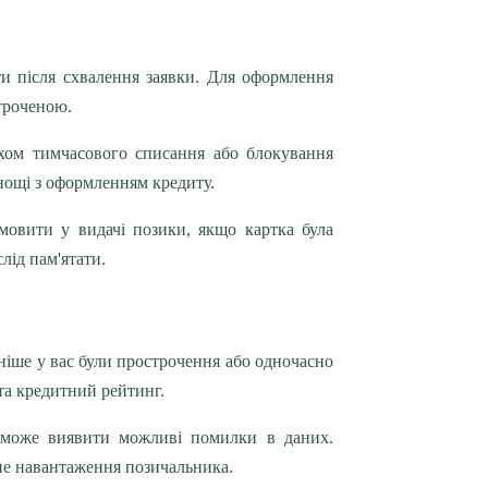
ти після схвалення заявки. Для оформлення
строченою.
хом тимчасового списання або блокування
нощі з оформленням кредиту.
мовити у видачі позики, якщо картка була
слід пам'ятати.
аніше у вас були прострочення або одночасно
та кредитний рейтинг.
оможе виявити можливі помилки в даних.
не навантаження позичальника.