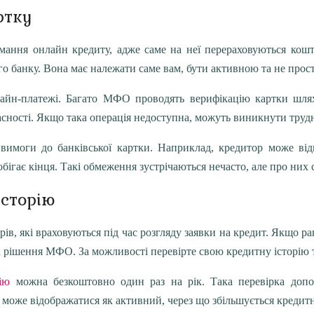
ртку
имання онлайн кредиту, адже саме на неї перераховуються кош
ого банку. Вона має належати саме вам, бути активною та не про
нлайн-платежі. Багато МФО проводять верифікацію картки шля
асності. Якщо така операція недоступна, можуть виникнути труд
имоги до банківської картки. Наприклад, кредитор може від
обігає кінця. Такі обмеження зустрічаються нечасто, але про них 
історію
рів, які враховуються під час розгляду заявки на кредит. Якщо р
а рішення МФО. За можливості перевірте свою кредитну історію 
ію
можна безкоштовно один раз на рік. Така перевірка доп
може відображатися як активний, через що збільшується кредит