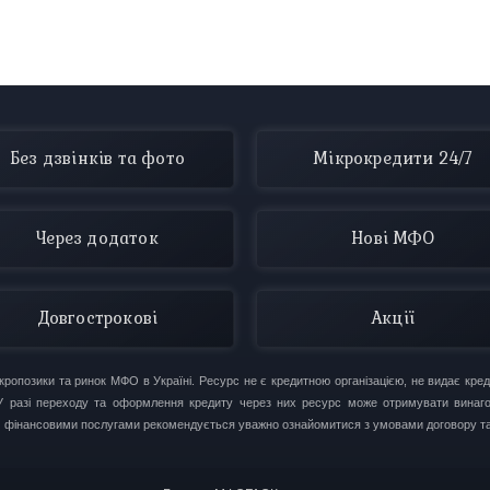
Без дзвінків та фото
Мікрокредити 24/7
Через додаток
Нові МФО
Довгострокові
Акції
опозики та ринок МФО в Україні. Ресурс не є кредитною організацією, не видає креди
. У разі переходу та оформлення кредиту через них ресурс може отримувати вина
м фінансовими послугами рекомендується уважно ознайомитися з умовами договору та