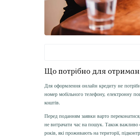
Що потрібно для отримання кредиту?
Що потрібно для отриман
Підготуйте банківську картку
Для оформлення онлайн кредиту не потрібн
номер мобільного телефону, електронну пош
Перевірте свою кредитну історію
коштів.
Оцініть свої фінансові можливості
Перед поданням заявки варто переконатися,
Подавайте лише достовірні дані
не витрачати час на пошук. Також важливо
років, які проживають на території, підконтр
Доступ до телефону та інтернету