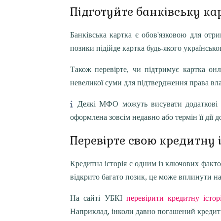
Підготуйте банківську ка
Обирайте надійні МФО
Банківська картка є обов'язковою для отр
Уважно вивчайте умови кредиту
позики підійде картка будь-якого українськ
Також перевірте, чи підтримує картка о
невеликої суми для підтвердження права вл
Деякі МФО можуть висувати додаткові в
оформлена зовсім недавно або термін її дії д
Перевірте свою кредитну 
Кредитна історія є одним із ключових факто
відкрито багато позик, це може вплинути н
На сайті УБКІ
перевірити кредитну істор
Наприклад, інколи давно погашений кредит 