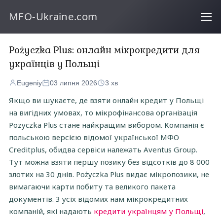
MFO-Ukraine.com
Pożyczka Plus: онлайн мікрокредити для
українців у Польщі
Eugeniy
03 липня 2026
3 хв
Якщо ви шукаєте, де взяти онлайн кредит у Польщі
на вигідних умовах, то мікрофінансова організація
Pozyczka Plus стане найкращим вибором. Компанія є
польською версією відомої української МФО
Creditplus, обидва сервіси належать Aventus Group.
Тут можна взяти першу позику без відсотків до 8 000
злотих на 30 днів. Pożyczka Plus видає мікропозики, не
вимагаючи карти побиту та великого пакета
документів. З усіх відомих нам мікрокредитних
компаній, які надають
кредити українцям у Польщі
,