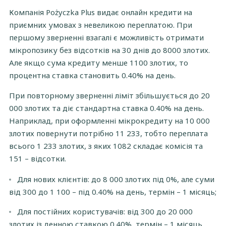
Компанія Pożyczka Plus видає онлайн кредити на
Документи для подання заявки на
приємних умовах з невеликою переплатою. При
мікрокредит
першому зверненні взагалі є можливість отримати
Покрокова інструкція отримання позики
мікропозику без відсотків на 30 днів до 8000 злотих.
Але якщо сума кредиту менше 1100 злотих, то
процентна ставка становить 0.40% на день.
При повторному зверненні ліміт збільшується до 20
000 злотих та діє стандартна ставка 0.40% на день.
Наприклад, при оформленні мікрокредиту на 10 000
злотих повернути потрібно 11 233, тобто переплата
всього 1 233 злотих, з яких 1082 складає комісія та
151 – відсотки.
Для нових клієнтів: до 8 000 злотих під 0%, але суми
від 300 до 1 100 – під 0.40% на день, термін – 1 місяць;
Для постійних користувачів: від 300 до 20 000
злотих із денною ставкою 0.40%, термін – 1 місяць.