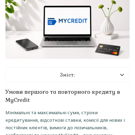
Зміст:
Умови кредитування
Умови першого та повторного кредиту в
MyCredit
Переваги та недоліки
Мінімальні та максимальні суми, строки
Як отримати кредит
кредитування, відсоткові ставки, комісії для нових і
Як погасити позику
постійних клієнтів, вимоги до позичальників,
особливості та нюанси MyCredit – всю основну