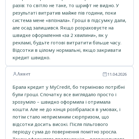
разів: то світло не таке, то шрифт не видно. У
результаті витратив майже пів години, поки
система мене «впізнала». Гроші в підсумку дали,
але осад залишився. Якщо розраховуєте на
швидке оформлення «за 2 хвилини», як у
рекламі, будьте готові витратити більше часу.
Відсотки в цілому нормальні, якщо закривати
кредит швидко.
Аннет
11.04.2026
Брала кредит у MyCredit, бо терміново потрібні
були гроші. Спочатку все виглядало просто і
зрозуміло – швидко оформила і отримала
кошти. Але не до кінця розібралася в умовах, і
потім стало неприємним сюрпризом, що
відсотки досить високі. Після пільгового
періоду сума до повернення помітно зросла.
Також оформляла пролонгацію – розраховувала,