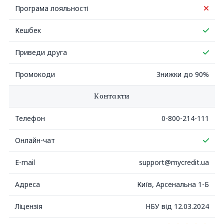
Нем
Програма лояльності
Так
Кешбек
Так
Приведи друга
Промокоди
Знижки до 90%
Контакти
Телефон
0-800-214-111
Так
Онлайн-чат
E-mail
support@mycredit.ua
Адреса
Київ, Арсенальна 1-Б
Ліцензія
НБУ від 12.03.2024