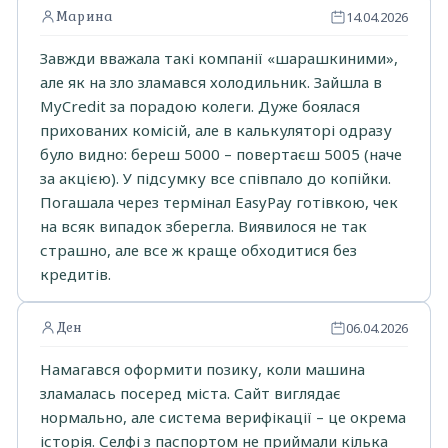
Марина
14.04.2026
Завжди вважала такі компанії «шарашкиними»,
але як на зло зламався холодильник. Зайшла в
MyCredit за порадою колеги. Дуже боялася
прихованих комісій, але в калькуляторі одразу
було видно: береш 5000 – повертаєш 5005 (наче
за акцією). У підсумку все співпало до копійки.
Погашала через термінал EasyPay готівкою, чек
на всяк випадок зберегла. Виявилося не так
страшно, але все ж краще обходитися без
кредитів.
Ден
06.04.2026
Намагався оформити позику, коли машина
зламалась посеред міста. Сайт виглядає
нормально, але система верифікації – це окрема
історія. Селфі з паспортом не приймали кілька