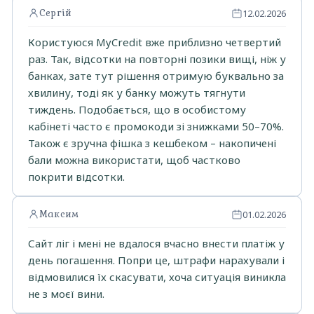
Сергій
12.02.2026
Користуюся MyCredit вже приблизно четвертий
раз. Так, відсотки на повторні позики вищі, ніж у
банках, зате тут рішення отримую буквально за
хвилину, тоді як у банку можуть тягнути
тиждень. Подобається, що в особистому
кабінеті часто є промокоди зі знижками 50–70%.
Також є зручна фішка з кешбеком – накопичені
бали можна використати, щоб частково
покрити відсотки.
Максим
01.02.2026
Сайт ліг і мені не вдалося вчасно внести платіж у
день погашення. Попри це, штрафи нарахували і
відмовилися їх скасувати, хоча ситуація виникла
не з моєї вини.