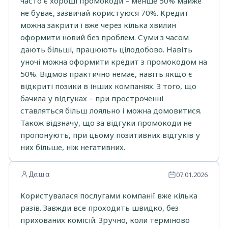
часто є хороші промокоди – менше 50% майже
не буває, зазвичай користуюся 70%. Кредит
можна закрити і вже через кілька хвилин
оформити новий без проблем. Суми з часом
дають більші, працюють цілодобово. Навіть
уночі можна оформити кредит з промокодом на
50%. Відмов практично немає, навіть якщо є
відкриті позики в інших компаніях. З того, що
бачила у відгуках – при простроченні
ставляться більш лояльно і можна домовитися.
Також відзначу, що за відгуки промокоди не
пропонують, при цьому позитивних відгуків у
них більше, ніж негативних.
Даша
07.01.2026
Користувалася послугами компанії вже кілька
разів. Завжди все проходить швидко, без
прихованих комісій. Зручно, коли терміново